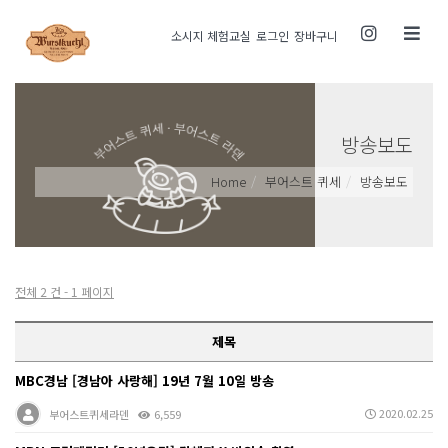
Toggle
소시지 체험교실
로그인
장바구니
navigati
방송보도
Home
부어스트 퀴세
방송보도
전체 2 건 - 1 페이지
제목
MBC경남 [경남아 사랑해] 19년 7월 10일 방송
2020.02.25
부어스트퀴세라덴
6,559