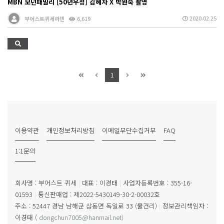
MBN 모던패밀리 [50년우정] 김혜자 X 박원숙 촬영
2020.02.25
부어스트퀴세라덴
6,619
1
이용약관
개인정보처리방침
이메일무단수집거부
FAQ
1:1문의
회사명 : 부어스트 퀴세
|
대표 : 이경태
|
사업자등록번호 : 355-16-
01593
|
통신판매업 : 제2022-5430149-30-2-00032호
주소 : 52447 경남 남해군 삼동면 독일로 33 (물건리)
|
정보관리책임자 :
이경태
(
dongchun7005@hanmail.net
)