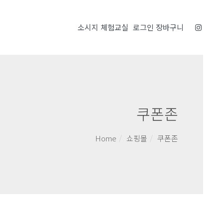
소시지 체험교실
로그인
장바구니
쿠폰존
Home
쇼핑몰
쿠폰존