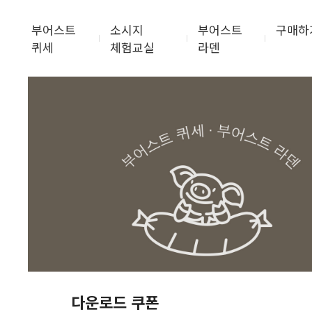
부어스트
소시지
부어스트
구매하
퀴세
체험교실
라덴
다운로드 쿠폰