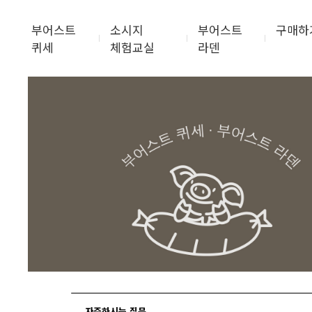
부어스트
소시지
부어스트
구매하
퀴세
체험교실
라덴
자주하시는 질문