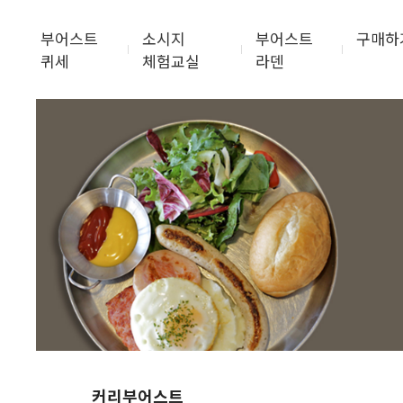
부어스트
소시지
부어스트
구매하
퀴세
체험교실
라덴
커리부어스트