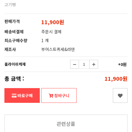
고기빵
11,900원
판매가격
배송비결제
주문시 결제
최소구매수량
1 개
제조사
부어스트퀴세&라덴
훌라이쉬케제
+0원
총 금액 :
11,900원
바로구매
장바구니
관련상품