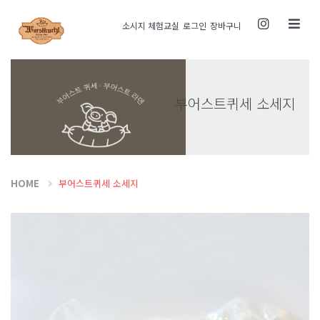
Toggle
소시지 체험교실
로그인
장바구니
navigati
부어스트퀴세 소세지
HOME
부어스트퀴세 소세지