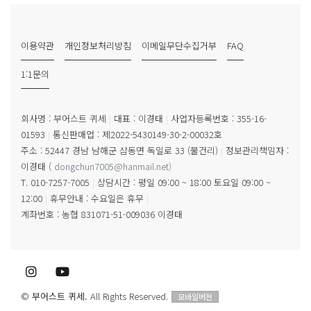
이용약관
개인정보처리방침
이메일무단수집거부
FAQ
1:1문의
회사명 : 부어스트 퀴세
|
대표 : 이경태
|
사업자등록번호 : 355-16-
01593
|
통신판매업 : 제2022-5430149-30-2-00032호
주소 : 52447 경남 남해군 삼동면 독일로 33 (물건리)
|
정보관리책임자 :
이경태
(
dongchun7005@hanmail.net
)
T. 010-7257-7005
|
상담시간 : 평일 09:00 ~ 18:00 토요일 09:00 ~
12:00
|
휴무안내 : 수요일은 휴무
|
계좌번호 : 농협 831071-51-009036 이경태
©
부어스트 퀴세.
All Rights Reserved.
모바일버전