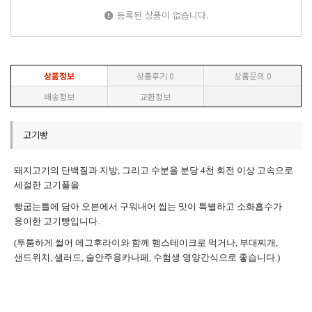
등록된 상품이 없습니다.
상품정보
상품후기
0
상품문의
0
배송정보
교환정보
고기빵
돼지고기의 단백질과 지방
,
그리고 수분을 분당
4
천 회전 이상 고속으로
세절한 고기풀을
빵굽는틀에 담아 오븐에서 구워내어 씹는 맛이 특별하고 소화흡수가
용이한 고기빵입니다
.
(
투툼하게 썰어 에그후라이와 함께 햄스테이크로 먹거나
,
부대찌개
,
샌드위치
,
샐러드
,
술안주용카나페
,
수험생 영양간식으로 좋습니다
.)