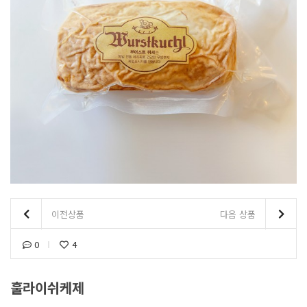
이전상품
다음 상품
0
4
훌라이쉬케제