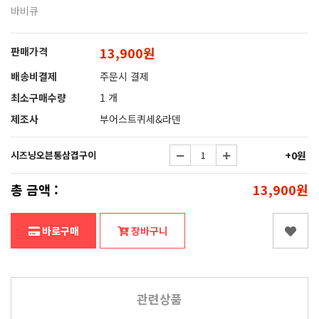
바비큐
13,900원
판매가격
배송비결제
주문시 결제
최소구매수량
1 개
제조사
부어스트퀴세&라덴
시즈닝오븐통삼겹구이
+0원
총 금액 :
13,900원
바로구매
장바구니
관련상품