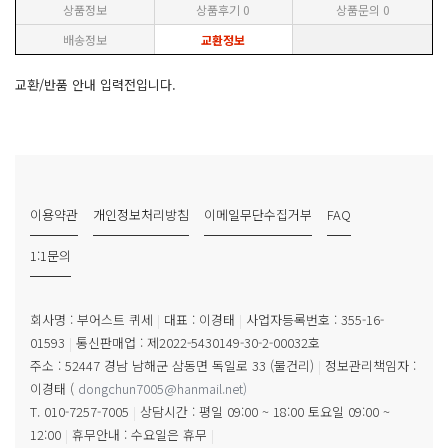
상품정보
상품후기
0
상품문의
0
배송정보
교환정보
교환/반품 안내 입력전입니다.
이용약관
개인정보처리방침
이메일무단수집거부
FAQ
1:1문의
회사명 : 부어스트 퀴세
|
대표 : 이경태
|
사업자등록번호 : 355-16-
01593
|
통신판매업 : 제2022-5430149-30-2-00032호
주소 : 52447 경남 남해군 삼동면 독일로 33 (물건리)
|
정보관리책임자 :
이경태
(
dongchun7005@hanmail.net
)
T. 010-7257-7005
|
상담시간 : 평일 09:00 ~ 18:00 토요일 09:00 ~
12:00
|
휴무안내 : 수요일은 휴무
|