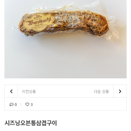
이전상품
다음 상품
0
3
시즈닝오븐통삼겹구이