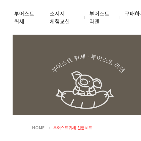
부어스트
소시지
부어스트
구매하
퀴세
체험교실
라덴
HOME
부어스트퀴세 선물세트