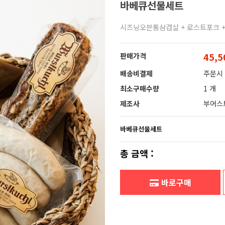
바베큐선물세트
시즈닝오븐통삼겹살 + 로스트포크 
45,
판매가격
배송비결제
주문시
최소구매수량
1 개
제조사
부어스
바베큐선물세트
총 금액 :
바로구매