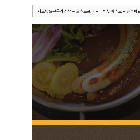
시즈닝오븐통삼겹살 + 로스트포크 + 그릴부어스트 + 뉴른