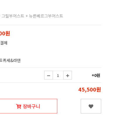
+ 그릴부어스트 + 뉴른베르그부어스트
500원
 결제
트퀴세&라덴
+0원
45,500원
장바구니