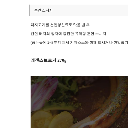
훈연 소시지
돼지고기를 천연향신료로 맛을 낸 후
천연 돼지의 창자에 충전한 유화형 훈연 소시지
(
끓는물에
2~3
분 데쳐서 겨자소스와 함께 드시거나 한입크
레겐스브르거
270g