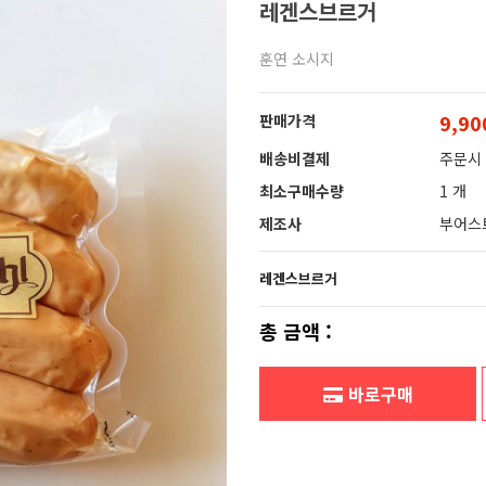
레겐스브르거
훈연 소시지
9,9
판매가격
배송비결제
주문시
최소구매수량
1 개
제조사
부어스
레겐스브르거
총 금액 :
바로구매