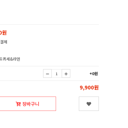
00원
 결제
트퀴세&라덴
+0원
9,900원
장바구니