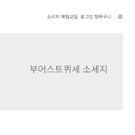
소시지 체험교실
로그인
장바구니
부어스트퀴세 소세지