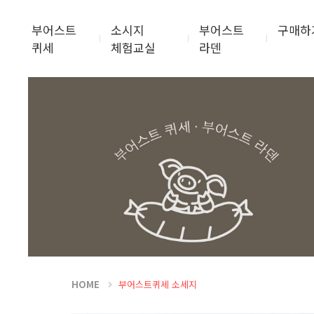
부어스트
소시지
부어스트
구매하
퀴세
체험교실
라덴
HOME
부어스트퀴세 소세지