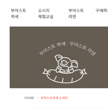
부어스트
소시지
부어스트
구매하
퀴세
체험교실
라덴
HOME
부어스트퀴세 소세지