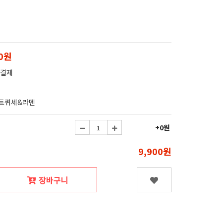
00원
 결제
트퀴세&라덴
+0원
9,900원
장바구니