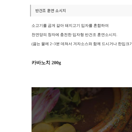
반건조 훈연 소시지
소고기를 곱게 갈아 돼지고기 입자를 혼합하여
천연양의 창자에 충전한 입자형 반건조 훈연소시지
.
(
끓는 물에
2~3
분 데쳐서 겨자소스와 함께 드시거나 한입크기
카바노치 200g