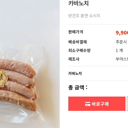
카바노치
반건조 훈연 소시지
9,9
판매가격
배송비결제
주문시
최소구매수량
1 개
제조사
부어스
카바노치
총 금액 :
바로구매