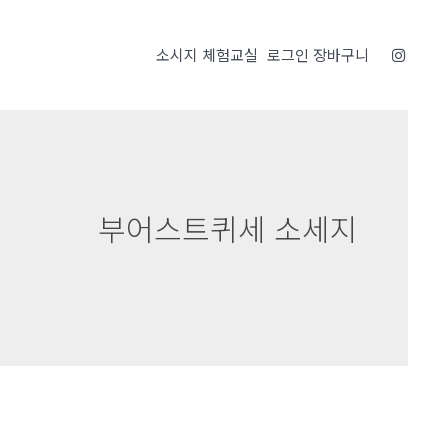
소시지 체험교실
로그인
장바구니
부어스트퀴세 소세지